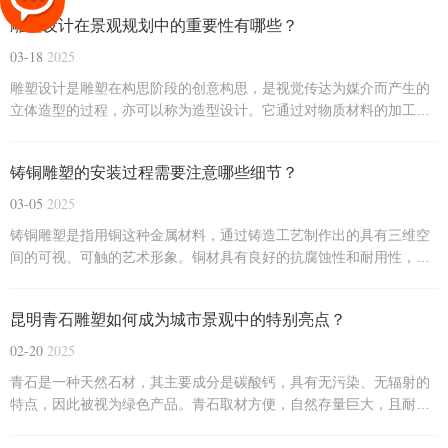
雕塑设计在景观规划中的重要性有哪些？
03-18
2025
雕塑设计是雕塑在构思阶段的创意构思，是视觉传达为媒介而产生的
立体造型的过程，亦可以称为造型设计。它通过对物质材料的加工，
塑造出具有三维空间的实体，以表达艺术家的思想、情感和审美观
念。雕塑设计在景观规划中具有其重要的地位，它不仅能够提升景观
铸铜雕塑的安装过程需要注意哪些细节？
的艺术美感，还能增强空间的文化内涵和场所精神。以下是雕塑设
计...
03-05
2025
铸铜雕塑是指用铜这种金属材料，通过铸造工艺制作出的具有三维空
间的可视、可触的艺术形象。铜材具有良好的抗腐蚀性和耐用性，特
别是在户外环境中，铜雕塑能够抵抗雨水、阳光的侵蚀，维持较长的
使用寿命。铸铜雕塑的安装过程需要注意以下细节：
昆明青石雕塑如何成为城市景观中的特别亮点？
02-20
2025
青石是一种天然石材，其主要成分是碳酸钙，具有无污染、无辐射的
特点，因此被视为绿色产品。青石取材方便，自然存量巨大，且耐
磨、耐风化，这些特性使得青石成为雕塑和建筑装饰的理想材料。青