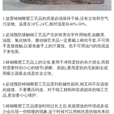
1.放置铸铜雕塑工艺品的房屋必须保持干燥,没有尘埃和空气
污染物。温度在18℃-24℃,相对湿度在40%-50%。
2.必须预防接触铜工艺品产生的有害化学作用物质,如酸类、
油脂、氯化物等。搬动铜艺术品一定要戴上棉丝手套,不可用
手直接接触,以避免被手上的汗腐蚀。也不可用油污的纸或盒
子来包装。
3.铸铜雕塑工艺品上的尘埃,要用干净而柔软的布片揩去,而那
些需要特别小心的细节(易断、易损),要用柔软的毛刷刷去或
用吸尘器吸走或是吹去尘埃。
4.必须预防铸铜雕塑工艺品受到机械性损坏,相互间不应该彼
此碰撞、不要叠压码放、对于细工精制和容易损坏的铜工艺
品,更加要小心维护。
5.铸铜雕塑工艺品摆放时间过长之后,依据摆放的环境或多或
少会出现一些暗哑的现象,这个时候可以用棉丝质的细布来回